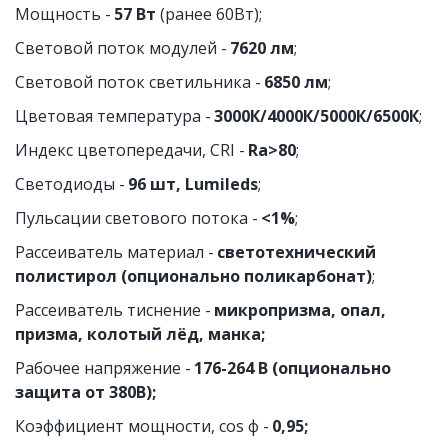
Мощность - 
57 Вт 
(ранее 60Вт);
Световой поток модулей - 
7620 лм
;
Световой поток светильника - 
6850 лм
;
Цветовая температура - 
3000К/4000К/5000К/6500К
;
Индекс цветопередачи, CRI - 
Ra>80
;
Светодиоды - 
96 шт, Lumileds
;
Пульсации светового потока - 
<1%
;
Рассеиватель материал - 
светотехнический 
полистирол (опционально поликарбонат)
;
Рассеиватель тиснение - 
микропризма, опал, 
призма, колотый лёд, манка;
Рабочее напряжение - 
176-264 В (опционально 
защита от 380В);
Коэффициент мощности, cos ф -
 0,95;