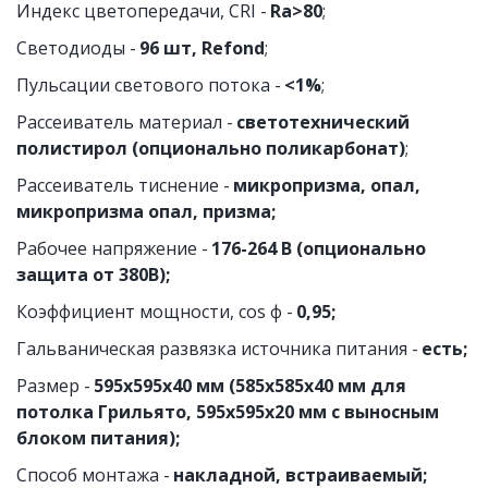
Индекс цветопередачи, CRI - 
Ra>80
;
Светодиоды - 
96 шт, Refond
;
Пульсации светового потока - 
<1%
;
Рассеиватель материал - 
светотехнический 
полистирол (опционально поликарбонат)
;
Рассеиватель тиснение - 
микропризма, опал, 
микропризма опал, призма;
Рабочее напряжение - 
176-264 В (опционально 
защита от 380В);
Коэффициент мощности, cos ф -
 0,95;
Гальваническая развязка источника питания - 
есть;
Размер - 
595х595х40 мм (585х585х40 мм для 
потолка Грильято, 595х595х20 мм с выносным 
блоком питания);
Способ монтажа - 
накладной, встраиваемый;