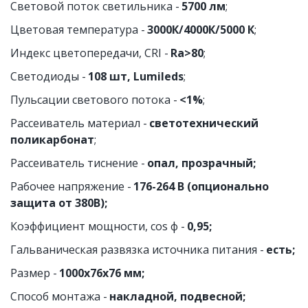
Световой поток светильника - 
5700 лм
;
Цветовая температура - 
3000К/4000К/5000 К
;
Индекс цветопередачи, CRI - 
Ra>80
;
Светодиоды - 
108 шт, Lumileds
;
Пульсации светового потока - 
<1%
;
Рассеиватель материал - 
светотехнический 
поликарбонат
;
Рассеиватель тиснение - 
опал, прозрачный;
Рабочее напряжение - 
176-264 В (опционально 
защита от 380В);
Коэффициент мощности, cos ф -
 0,95;
Гальваническая развязка источника питания - 
есть;
Размер - 
1000х76х76 мм;
Способ монтажа - 
накладной, подвесной;