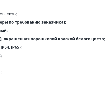
я - 
есть;
еры по требованию заказчика);
мый;
м), окрашенная порошковой краской белого цвета;
IP54, IP65);
C;
;