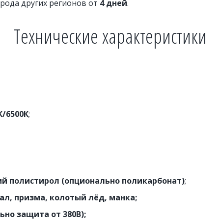
орода других регионов от 
4 дней
.
Технические характеристики
К/6500К
;
ий полистирол (опционально поликарбонат)
;
ал, призма, колотый лёд, манка;
ьно защита от 380В);