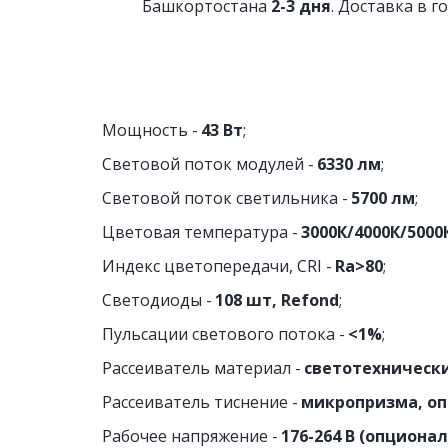
Башкортостана 
2-3 дня
. Доставка в г
Мощность - 
43 Вт
;
Световой поток модулей - 
6330 лм
;
Световой поток светильника - 
5700 лм
;
Цветовая температура - 
3000К/4000К/5000
Индекс цветопередачи, CRI - 
Ra>80
;
Светодиоды -
 108 шт, Refond
;
Пульсации светового потока - 
<1%
;
Рассеиватель материал - 
светотехническ
Рассеиватель тиснение - 
микропризма, оп
Рабочее напряжение - 
176-264 В (опционал