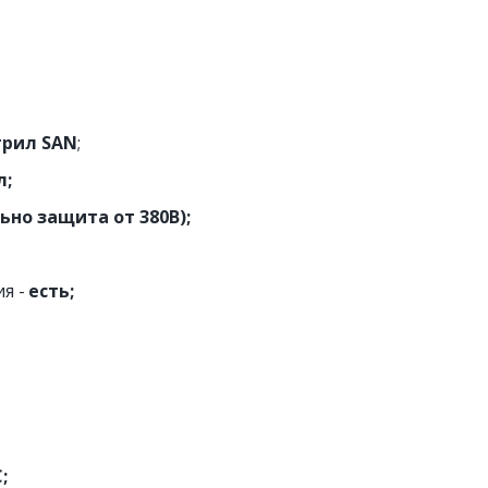
рил SAN
;
л;
ьно защита от 380В);
я - 
есть;
C;