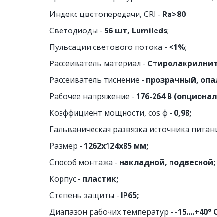
Индекс цветопередачи, CRI - 
Ra>80
;
Светодиоды - 
56 шт, Lumileds
;
Пульсации светового потока - 
<1%
;
Рассеиватель материал - 
Стиролакрилнит
Рассеиватель тиснение - 
прозрачный, опа
Рабочее напряжение - 
176-264 В (опционал
Коэффициент мощности, cos ф -
 0,98;
Гальваническая развязка источника питани
Размер - 
1262х124х85 мм;
Способ монтажа - 
накладной, подвесной;
Корпус - 
пластик;
Степень защиты - 
IP65;
Диапазон рабочих температур -
 -15....+40° 