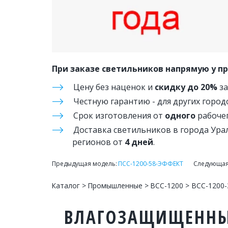
При заказе светильников напрямую у п
Цену без наценок и 
скидку до 20%
 з
Честную гарантию - для других город
Срок изготовления от 
одного
 рабочег
Доставка светильников в города Ура
регионов от 
4 дней
.
Предыдущая модель: 
ПСС-1200-58-ЭФФЕКТ
       Следующа
Каталог
 > 
Промышленные
 > 
ВСС-1200
 > ВСС-1200
ВЛАГОЗАЩИЩЕННЫЙ